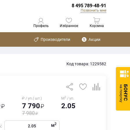
8 495 789-48-91
Позвонить мне
Профиль
Избранное
Корзина
Производители
Акции
Код товара: 1229582
БОНУС
на покупку
2
₽ / уп.( шт.)
М
/ уп.
9
7 790
2.05
7 980
2
м
: