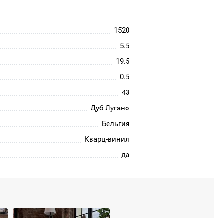
1520
5.5
19.5
0.5
43
Дуб Лугано
Бельгия
Кварц-винил
да