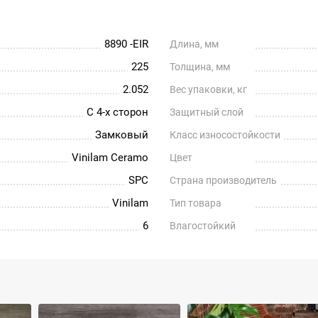
8890 -EIR
Длина, мм
225
Толщина, мм
2.052
Вес упаковки, кг
С 4-х сторон
Защитный слой
Замковый
Класс износостойкости
Vinilam Ceramo
Цвет
SPC
Страна производитель
Vinilam
Тип товара
6
Влагостойкий