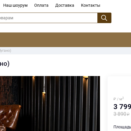
Наш шоурум
Оплата
Доставка
Контакты
Лугано)
ано)
2
₽ / м
3 79
3 890
Площадь