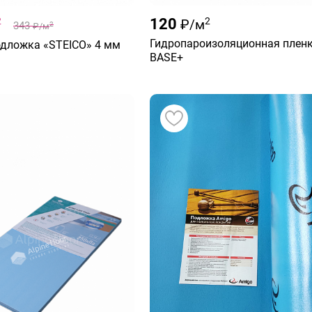
2
120
2
₽/м
343
2
₽/м
Гидропароизоляционная плен
одложка «STEICO» 4 мм
BASE+