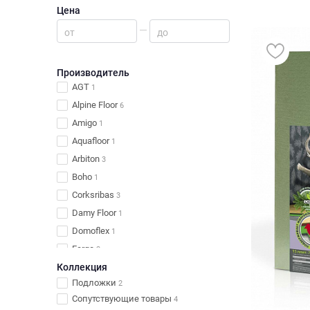
Цена
от
до
Производитель
AGT
1
Alpine Floor
6
Amigo
1
Aquafloor
1
Arbiton
3
Boho
1
Corksribas
3
Damy Floor
1
Domoflex
1
Fargo
2
Коллекция
Home Expert
1
Подложки
2
Profitex
2
Сопутствующие товары
4
Refloor
1