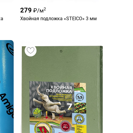
279
2
₽/м
ка
Хвойная подложка «STEICO» 3 мм