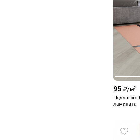
95
2
₽/м
Подложка F
ламината