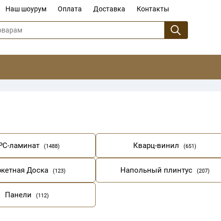
Наш шоурум
Оплата
Доставка
Контакты
PC-ламинат
Кварц-винил
(1488)
(651)
ркетная Доска
Напольный плинтус
(123)
(207)
Панели
(112)