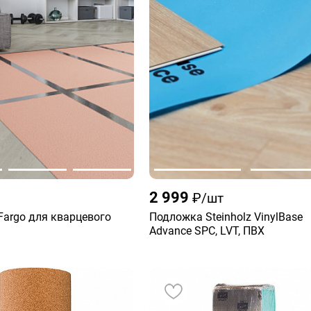
2 999
₽/шт
argo для кварцевого
Подложка Steinholz VinylBase
Advance SPC, LVT, ПВХ