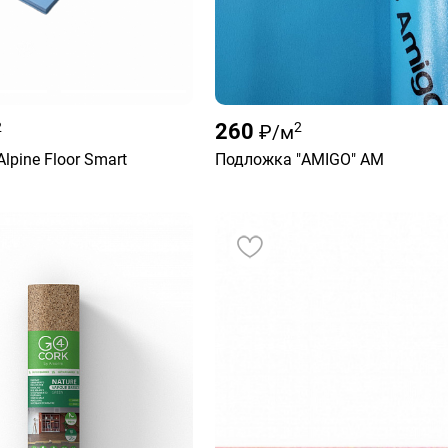
2
260
2
₽/м
lpine Floor Smart
Подложка "AMIGO" AM