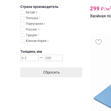
Solid
6
Страна производитель
299
₽/м
Steico
4
Китай
8
Хвойная п
Steinholz
2
Польша
7
VinyFlex
Португалия
1
3
Россия
11
Турция
1
Южная Корея
2
Толщина, мм
—