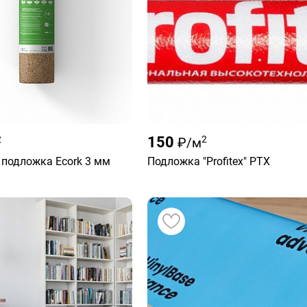
2
150
2
₽/м
подложка Ecork 3 мм
Подложка "Profitex" PTX