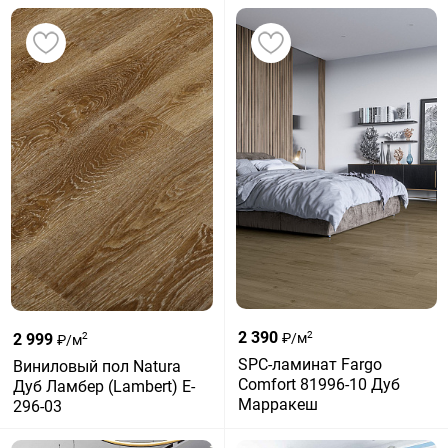
2 390
2
2 999
₽/м
2
₽/м
SPC-ламинат Fargo
Виниловый пол Natura
Comfort 81996-10 Дуб
Дуб Ламбер (Lambert) E-
Марракеш
296-03