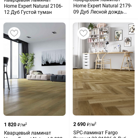
Home Expert Natural 2179-
Home Expert Natural 2106-
09 Дуб Лесной дождь
12 Дуб Густой туман
градиент
2 690
2
1 820
₽/м
2
₽/м
SPC-ламинат Fargo
Кварцевый ламинат