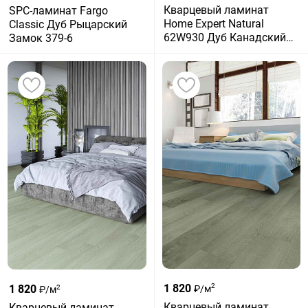
Кварцевый ламинат
SPC-ламинат Fargo
Home Expert Natural
Classic Дуб Рыцарский
62W930 Дуб Канадский
Замок 379-6
лес градиент
1 820
2
1 820
₽/м
2
₽/м
Кварцевый ламинат
Кварцевый ламинат