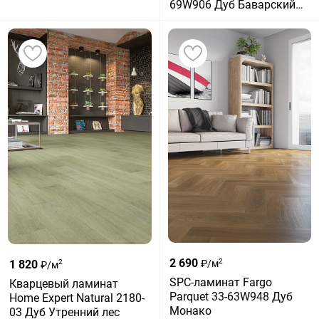
69W906 Дуб Баварский
лес градиент
2 690
2
1 820
₽/м
2
₽/м
SPC-ламинат Fargo
Кварцевый ламинат
Parquet 33-63W948 Дуб
Home Expert Natural 2180-
Монако
03 Дуб Утренний лес