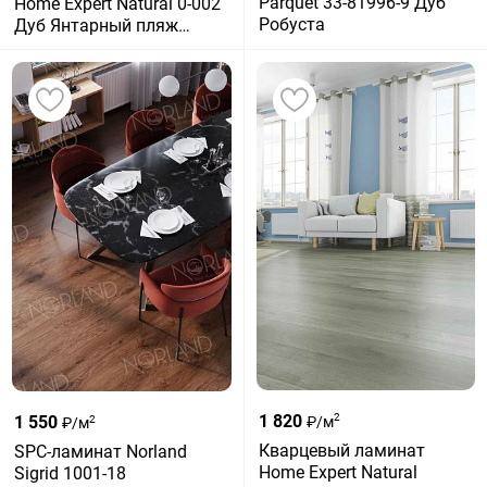
Parquet 33-81996-9 Дуб
Home Expert Natural 0-002
Робуста
Дуб Янтарный пляж
градиент
1 820
2
1 550
₽/м
2
₽/м
Кварцевый ламинат
SPC-ламинат Norland
Home Expert Natural
Sigrid 1001-18