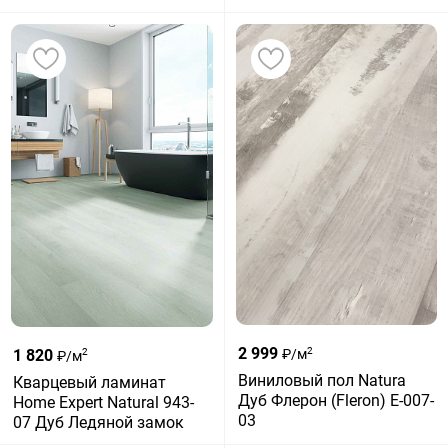
2 999
2
1 820
₽/м
2
₽/м
Виниловый пол Natura
Кварцевый ламинат
Дуб Флерон (Fleron) E-007-
Home Expert Natural 943-
03
07 Дуб Ледяной замок