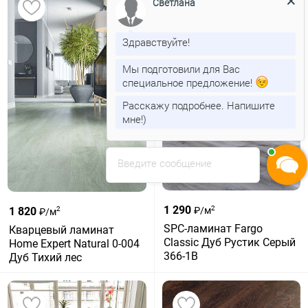
Светлана
Здравствуйте!
Мы подготовили для Вас
специальное предложение!
Расскажу подробнее. Напишите
мне!)
Введите сообщение
1 290
2
1 820
₽/м
2
₽/м
SPC-ламинат Fargo
Кварцевый ламинат
Classic Дуб Рустик Серый
Home Expert Natural 0-004
366-1В
Дуб Тихий лес