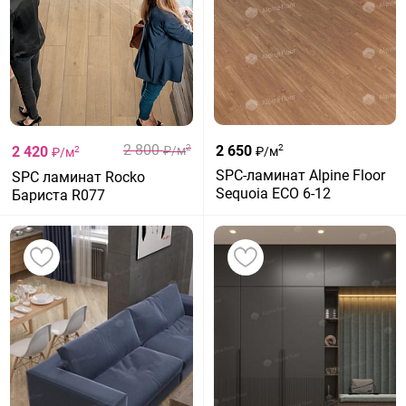
2 800
2 650
2
2
2 420
₽/м
₽/м
2
₽/м
SPC-ламинат Alpine Floor
SPC ламинат Rocko
Sequoia ЕСО 6-12
Бариста R077