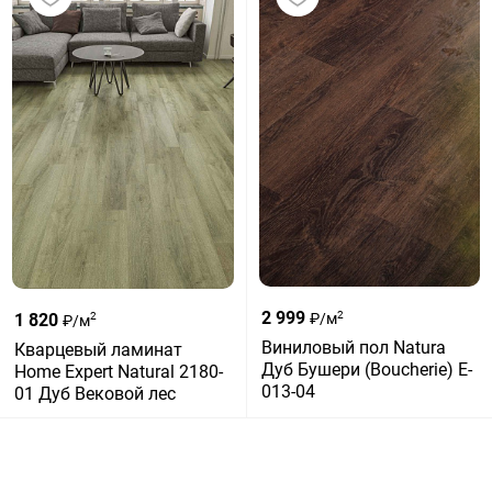
2 999
2
1 820
₽/м
2
₽/м
Виниловый пол Natura
Кварцевый ламинат
Дуб Бушери (Boucherie) E-
Home Expert Natural 2180-
013-04
01 Дуб Вековой лес