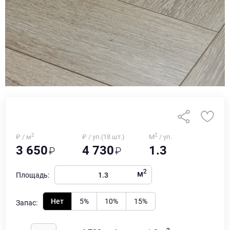
2
2
₽ / м
₽ / уп.(18 шт.)
М
/ уп.
3 650
4 730
1.3
2
м
Площадь:
Нет
5%
10%
15%
Запас: