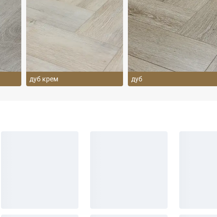
дуб крем
дуб