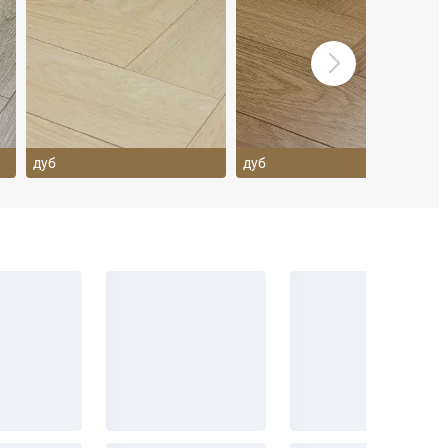
дуб
дуб