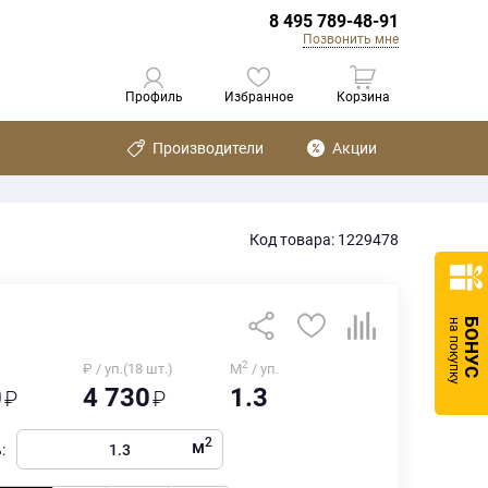
8 495 789-48-91
Позвонить мне
Профиль
Избранное
Корзина
Производители
Акции
Код товара: 1229478
БОНУС
на покупку
2
₽ / уп.(18 шт.)
М
/ уп.
0
4 730
1.3
2
м
: