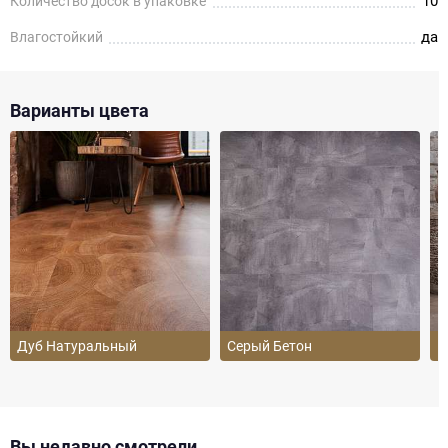
10
Количество досок в упаковке
да
Влагостойкий
Варианты цвета
Дуб Натуральный
Серый Бетон
Б
Вы недавно смотрели