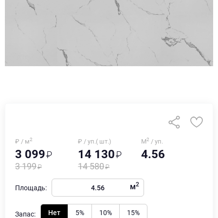
2
2
₽ / м
₽ / уп.( шт.)
М
/ уп.
3 099
14 130
4.56
3 199
14 580
2
м
Площадь:
Нет
5%
10%
15%
Запас: