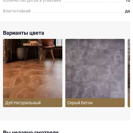
10
Количество досок в упаковке
да
Влагостойкий
Варианты цвета
Дуб Натуральный
Серый Бетон
Б
Вы недавно смотрели