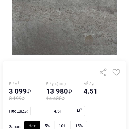
2
2
₽ / м
₽ / уп.( шт.)
М
/ уп.
3 099
13 980
4.51
3 199
14 430
2
м
Площадь:
Нет
5%
10%
15%
Запас: