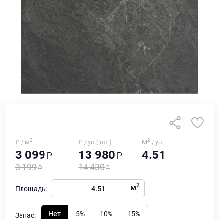
2
2
₽ / м
₽ / уп.( шт.)
М
/ уп.
3 099
13 980
4.51
3 199
14 430
2
м
Площадь:
Нет
5%
10%
15%
Запас: