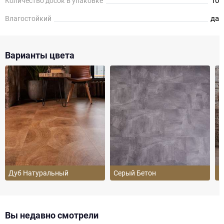
10
Количество досок в упаковке
да
Влагостойкий
Варианты цвета
Дуб Натуральный
Серый Бетон
Б
Вы недавно смотрели