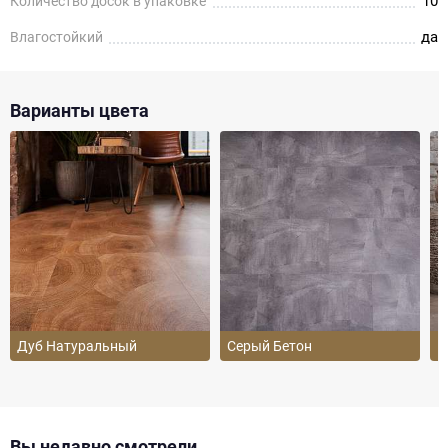
10
Количество досок в упаковке
да
Влагостойкий
Варианты цвета
Дуб Натуральный
Серый Бетон
Б
Вы недавно смотрели