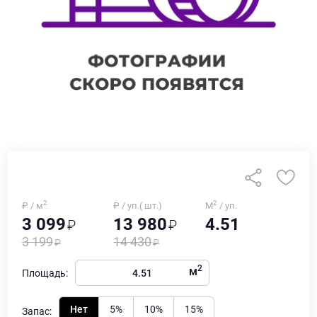
2
2
₽ / м
₽ / уп.( шт.)
М
/ уп.
3 099
13 980
4.51
3 199
14 430
2
м
Площадь:
Нет
5%
10%
15%
Запас: