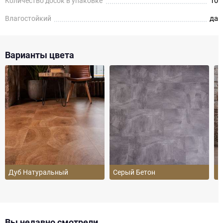
10
Количество досок в упаковке
да
Влагостойкий
Варианты цвета
Дуб Натуральный
Серый Бетон
Б
Вы недавно смотрели